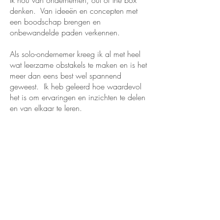
Ik hou van ondernemen, out of the box
denken. Van ideeën en concepten
met
een boodschap brengen en
onbewandelde paden verkennen.
Als solo-ondernemer kreeg ik al met heel
wat leerzame obstakels te maken en is het
meer dan eens best wel spannend
geweest. Ik
heb geleerd hoe waardevol
het is om ervaringen en inzichten te delen
en van elkaar te leren.
Daarom bied ik deze dienst aan, om
andere ondernemers te stimuleren, te
inspireren en motiveren door als klankbord
voor hen te fungeren.
Daarnaast wil ik mijn jarenlange ervaring
in testing, processen analyseren en
optimaliseren, knelpunten en behoeften
identificeren en creatieve geest benutten