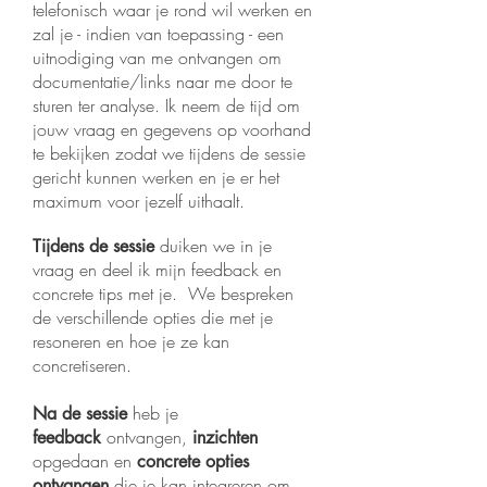
telefonisch waar je rond wil werken en
zal je - indien van toepassing - een
uitnodiging van me ontvangen om
documentatie/links naar me door te
sturen ter analyse. Ik neem de tijd om
jouw vraag en gegevens op voorhand
te bekijken zodat we tijdens de sessie
gericht kunnen werken en je er het
maximum voor jezelf uithaalt.
duiken we in je
Tijdens de sessie
vraag en deel ik mijn feedback en
concrete tips met je.
We bespreken
de verschillende opties die met je
resoneren en hoe je ze kan
concretiseren.
heb je
Na de sessie
ontvangen,
feedback
inzichten
opgedaan en
concrete opties
die je kan integreren
om
ontvangen