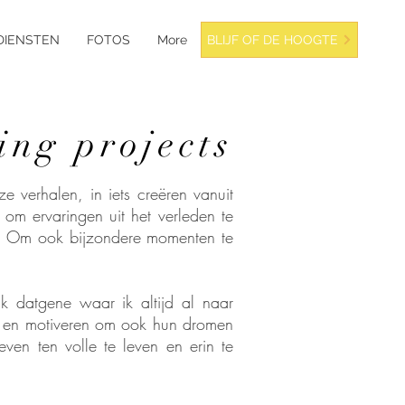
BLIJF OF DE HOOGTE
DIENSTEN
FOTOS
More
ing projects
e verhalen, in iets creëren vanuit
 om ervaringen uit het verleden te
efs. Om ook bijzondere momenten te
 ik datgene waar ik altijd al naar
en en motiveren om ook hun dromen
even ten volle te leven en erin te